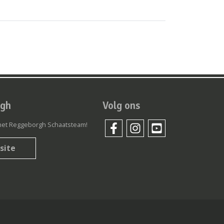
rgh
Volg ons
r het Reggeborgh Schaatsteam!
site